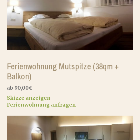
Ferienwohnungen
Wanderurlaub
Familienurlaub
Umgebung
Ferienwohnung Mutspitze (38qm +
Preise & Infos
Balkon)
Wetter
ab 90,00€
Skizze anzeigen
Ferienwohnung anfragen