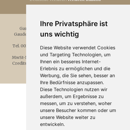
Ihre Privatsphäre ist
Garni Österreicher
Familie Josef Österreicher
uns wichtig
Gaudententurmstr. 14,
39020
Partschins bei Meran
Südtirol - Italien
Tel.
0039 0473 967012
-
info@garnioesterreicher.it
-
Diese Website verwendet Cookies
www.garnioesterreicher.it
und Targeting Technologien, um
MwSt-Nr. 02350550212
-
CIN IT021062A15S34H7DV
-
Ihnen ein besseres Internet-
Credits
-
Datenschutzerklärung
-
Cookies
-
Cookie-
Erlebnis zu ermöglichen und die
Einstellungen
Werbung, die Sie sehen, besser an
Ihre Bedürfnisse anzupassen.
Diese Technologien nutzen wir
außerdem, um Ergebnisse zu
messen, um zu verstehen, woher
unsere Besucher kommen oder um
unsere Website weiter zu
entwickeln.