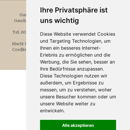
Ihre Privatsphäre ist
Garni Österreicher
Familie Josef Österreicher
uns wichtig
Gaudententurmstr. 14,
39020
Partschins bei Meran
Südtirol - Italien
Tel.
0039 0473 967012
-
info@garnioesterreicher.it
-
Diese Website verwendet Cookies
www.garnioesterreicher.it
und Targeting Technologien, um
MwSt-Nr. 02350550212
-
CIN IT021062A15S34H7DV
-
Ihnen ein besseres Internet-
Credits
-
Datenschutzerklärung
-
Cookies
-
Cookie-
Erlebnis zu ermöglichen und die
Einstellungen
Werbung, die Sie sehen, besser an
Ihre Bedürfnisse anzupassen.
Diese Technologien nutzen wir
außerdem, um Ergebnisse zu
messen, um zu verstehen, woher
unsere Besucher kommen oder um
unsere Website weiter zu
entwickeln.
Alle akzeptieren