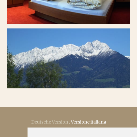
Ferienwohnungen
Wanderurlaub
Familienurlaub
Umgebung
Preise & Infos
Wetter
Deutsche Version
.
Versione italiana