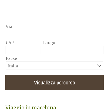
Via
Rilassare
CAP
Luogo
Camere
Appartamenti
Paese
Italia
Gruppo di Tessa
Vacanze per famiglie
Visualizza percorso
Dintorni
Prezzi
Viaggio in macchina