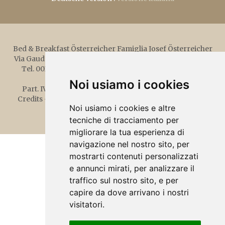
Bed & Breakfast Österreicher
Famiglia Josef Österreicher
Via Gaudententurm 14,
39020
Parcines
Alto Adige - Italia
Tel.
0039 0473 967012
-
info@garnioesterreicher.it
-
www.garnioesterreicher.it
Noi usiamo i cookies
Part. IVA 02350550212
-
CIN IT021062A15S34H7DV
-
Credits
-
Informativa privacy
-
Cookies
-
Impostazioni
Noi usiamo i cookies e altre
Cookie
tecniche di tracciamento per
migliorare la tua esperienza di
navigazione nel nostro sito, per
mostrarti contenuti personalizzati
e annunci mirati, per analizzare il
traffico sul nostro sito, e per
capire da dove arrivano i nostri
visitatori.